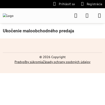
Prihlásiť sa
Registrácia
Ukočenie maloobchodného predaja
©
2026
Copyright
Predvoľby súkromia
Zásady ochrany osobných údajov