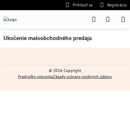
Prihlásiť sa
Registrácia
Ukočenie maloobchodného predaja
©
2026
Copyright
Predvoľby súkromia
Zásady ochrany osobných údajov