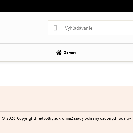
Domov
©
2026
Copyright
Predvoľby súkromia
Zásady ochrany osobných údajov