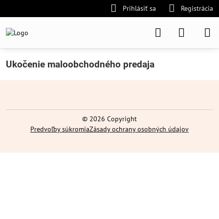
Prihlásiť sa
Registrácia
Ukočenie maloobchodného predaja
©
2026
Copyright
Predvoľby súkromia
Zásady ochrany osobných údajov