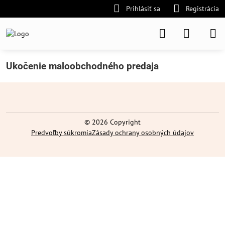
Prihlásiť sa
Registrácia
Ukočenie maloobchodného predaja
©
2026
Copyright
Predvoľby súkromia
Zásady ochrany osobných údajov