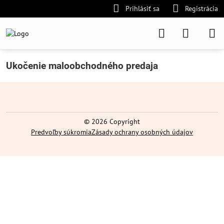
Prihlásiť sa
Registrácia
Ukočenie maloobchodného predaja
©
2026
Copyright
Predvoľby súkromia
Zásady ochrany osobných údajov