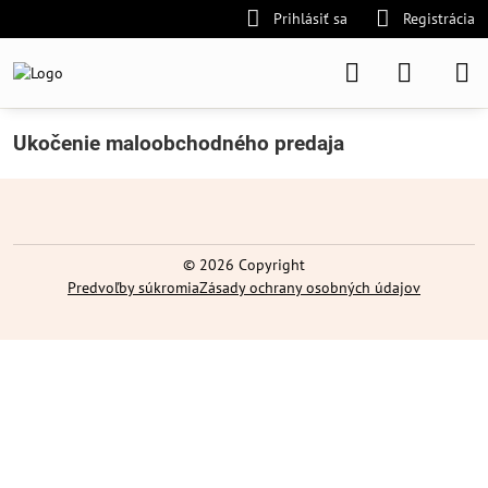
Prihlásiť sa
Registrácia
Ukočenie maloobchodného predaja
©
2026
Copyright
Predvoľby súkromia
Zásady ochrany osobných údajov