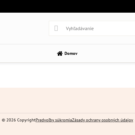
Domov
©
2026
Copyright
Predvoľby súkromia
Zásady ochrany osobných údajov