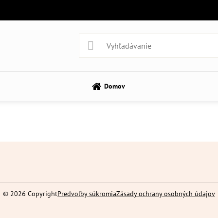
Domov
©
2026
Copyright
Predvoľby súkromia
Zásady ochrany osobných údajov