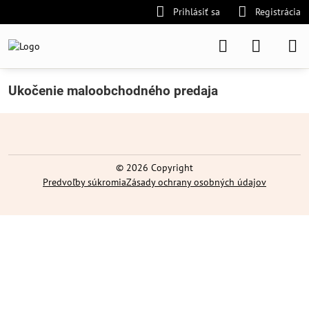
Prihlásiť sa
Registrácia
Ukočenie maloobchodného predaja
©
2026
Copyright
Predvoľby súkromia
Zásady ochrany osobných údajov