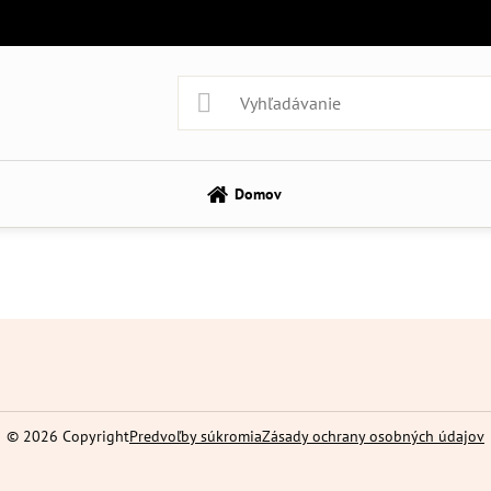
Domov
©
2026
Copyright
Predvoľby súkromia
Zásady ochrany osobných údajov